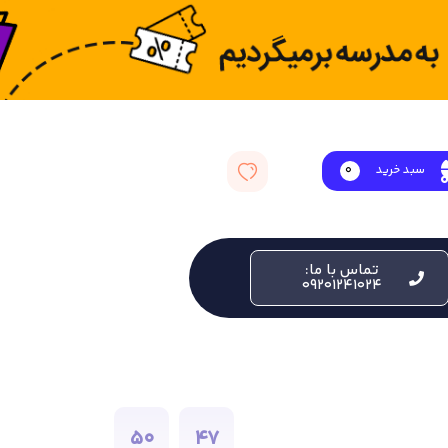
سبد خرید
0
تماس با ما:
09201241024
50
47