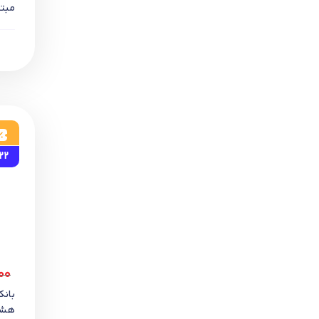
مبتک
22
۰۰
بانک
هشت