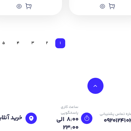
5
4
3
2
1
ساعت کاری
پاسخگویی
ره تماس پشتیبانی
خرید آنلای
8:00 الی
092012410
23:۰۰