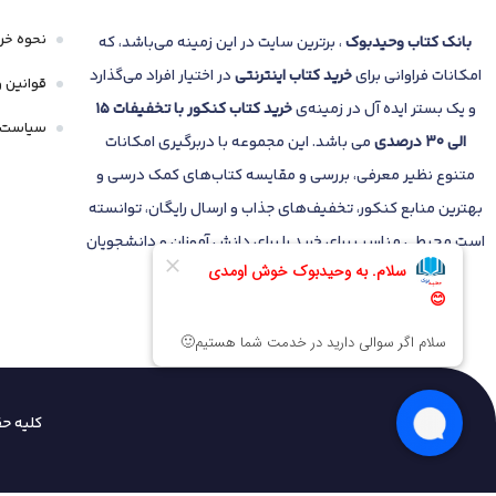
هدفدار
جامع
نحوه خری
بانک
کتاب وحیدبوک
، برترین سایت در این زمینه می‌باشد، که
جزوه
امکانات فراوانی برای
خرید کتاب
اینترنتی
در اختیار افراد می‌گذارد
قوانین و
و یک بستر ایده آل در زمینه‌ی
خرید کتاب کنکور با تخفیفات 15
جمع بندی
سیاست 
الی 30 درصدی
می باشد. این مجموعه با دربرگیری امکانات
دفرچه سوالات کنکور
متنوع نظیر معرفی، بررسی و مقایسه کتاب‌های کمک درسی و
بهترین منابع کنکور، تخفیف‌های جذاب و ارسال رایگان، توانسته
سه بعدی
است محیطی مناسب برای خرید را برای دانش آموزان و دانشجویان
کار و تمرین
فراهم نماید.
کرک و دیل
موج آزمون
موضوعی
کلیه ح
ویندوز