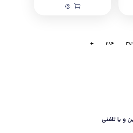
←
384
38
ن و یا تلفنی