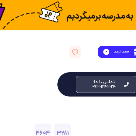
سبد خرید
0
تماس با ما:
09201241024
4604
3281