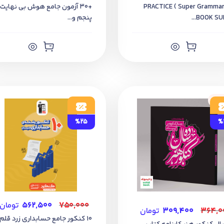
( Super Grammar 5 ) PRACTICE
+30 آزمون جامع هوش بی نهایت
BOOK SUPE
پنجم و...
جود
%25
%
۷۵۰,۰۰۰
۵۶۲,۵۰۰
تومان
۳۶۴,۰
۳۰۹,۴۰۰
تومان
10 کنکور جامع حسابداری زرد قلم