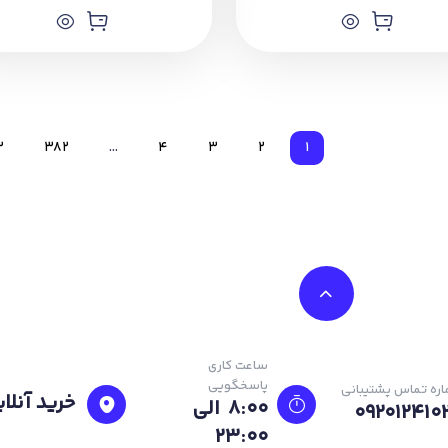
3
382
…
4
3
2
1
ساعت کاری
پاسخگویی
ره تماس پشتیبانی
خرید آنلای
8:00 الی
092012410
23:۰۰