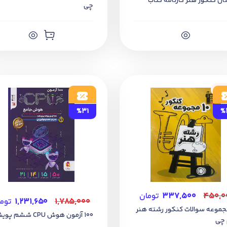
چی
جود
%31
%
۴۵۰,۰
۳۳۷,۵۰۰
تومان
۱,۷۸۵,۰۰۰
۱,۲۳۱,۶۵۰
توم
 مجموعه سوالات کنکور رشته هنر
100 آزمون هوش CPU ششم پویش
 چی