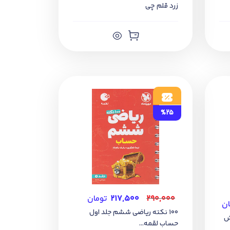
زرد قلم چی
%25
۲۹۰,۰۰۰
۲۱۷,۵۰۰
تومان
ان
100 نکته ریاضی ششم جلد اول
حساب لقمه...