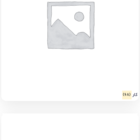
کار
(68)