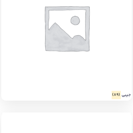
جیبی
(89)