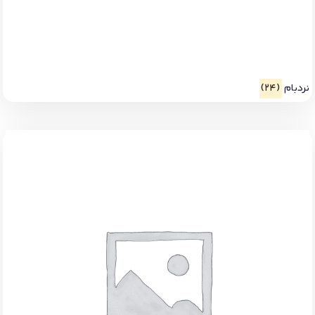
نردبام
(24)