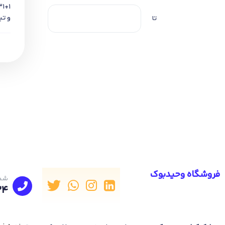
و تی
تا
فروشگاه وحیدبوک
شما
24