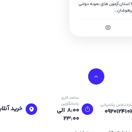
31+1 استان آزمون های نمونه دولتی
زهوشان...
ساعت کاری
پاسخگویی
ره تماس پشتیبانی
خرید آنلای
8:00 الی
092012410
23:۰۰