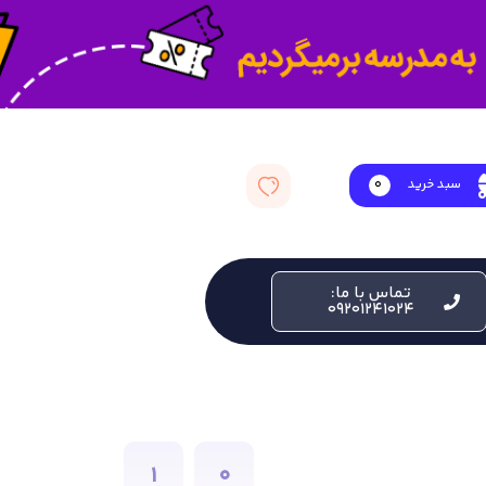
سبد خرید
0
تماس با ما:
09201241024
1
0