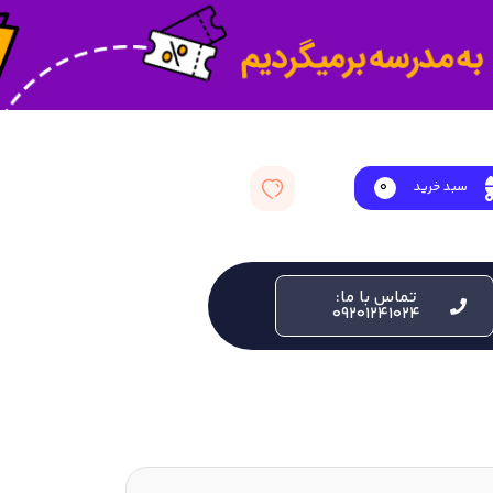
سبد خرید
0
تماس با ما:
09201241024