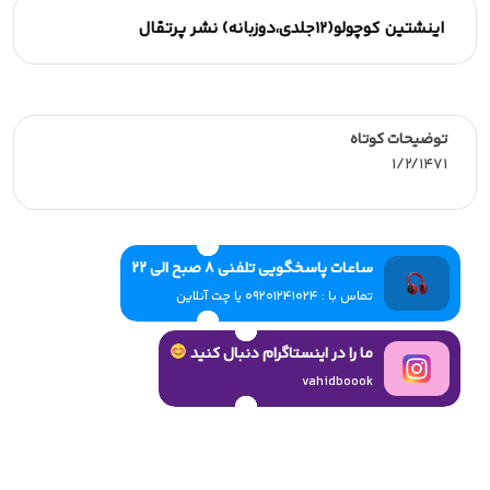
اینشتین کوچولو(12جلدی،دوزبانه) نشر پرتقال
توضیحات کوتاه
1/2/1471
ساعات پاسخگویی تلفنی 8 صبح الی 22
تماس با : 09201241024 یا چت آنلاین
ما را در اینستاگرام دنبال کنید
vahidboook