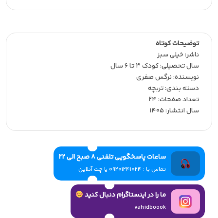
توضیحات کوتاه
ناشر:‌ خیلی سبز
سال تحصیلی:‌ کودک 3 تا 6 سال
نویسنده:‌ نرگس صفری
دسته بندی: تربچه
تعداد صفحات:‌ 24
سال انتشار:‌ 1405
ساعات پاسخگویی تلفنی 8 صبح الی 22
تماس با : 09201241024 یا چت آنلاین
ما را در اینستاگرام دنبال کنید
vahidboook