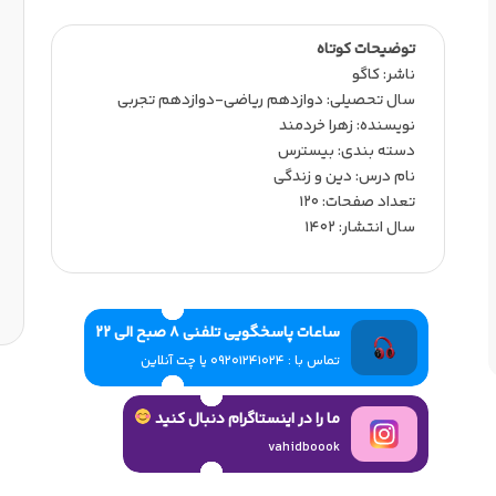
توضیحات کوتاه
ناشر:‌ کاگو
سال تحصیلی:‌ دوازدهم ریاضی-دوازدهم تجربی
نویسنده:‌ زهرا خردمند
دسته بندی: بیسترس
نام درس: دین و زندگی
تعداد صفحات:‌ 120
سال انتشار:‌ 1402
ساعات پاسخگویی تلفنی 8 صبح الی 22
تماس با : 09201241024 یا چت آنلاین
ما را در اینستاگرام دنبال کنید
vahidboook