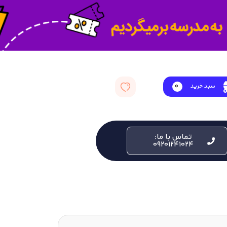
سبد خرید
0
تماس با ما:
09201241024