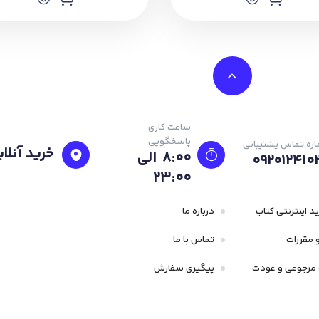
ساعت کاری
پاسخگویی
ره تماس پشتیبانی
خرید آنلای
8:00 الی
092012410
23:۰۰
د اینترنتی کتاب
درباره ما
 مقررات
تماس با ما
مرجوعی و عودت
پیگیری سفارش