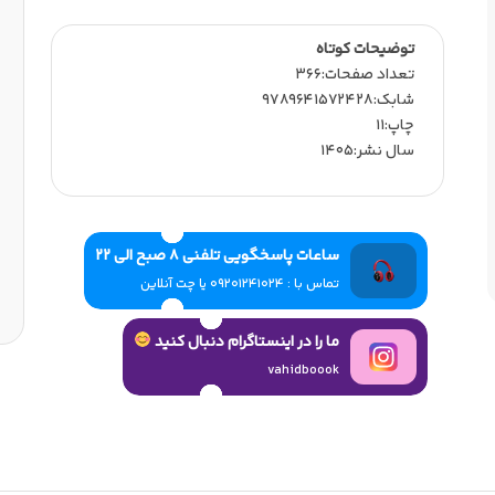
توضیحات کوتاه
تعداد صفحات:366
شابک:9789641572428
چاپ:11
سال نشر:1405
ساعات پاسخگویی تلفنی 8 صبح الی 22
تماس با : 09201241024 یا چت آنلاین
ما را در اینستاگرام دنبال کنید
vahidboook