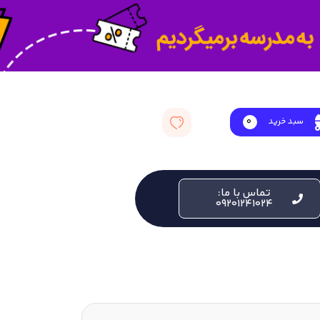
سبد خرید
0
تماس با ما:
09201241024