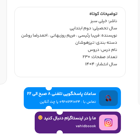
توضیحات کوتاه
ناشر:‌ خیلی سبز
سال تحصیلی:‌ دوم ابتدایی
نویسنده:‌ فریبا رئیسی ، مریم روزبهانی ، احمدرضا روشن
دسته بندی: تیزهوشان
نام درس: دروس
تعداد صفحات:‌ 230
سال انتشار:‌ 1404
ساعات پاسخگویی تلفنی 8 صبح الی 22
تماس با : 09201241024 یا چت آنلاین
ما را در اینستاگرام دنبال کنید
vahidboook