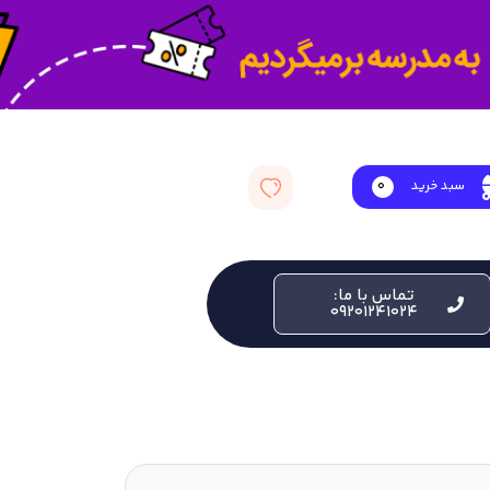
سبد خرید
0
تماس با ما:
09201241024