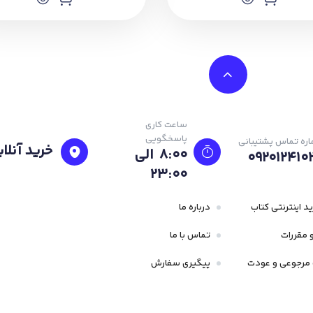
ساعت کاری
پاسخگویی
ره تماس پشتیبانی
خرید آنلای
8:00 الی
092012410
23:۰۰
د اینترنتی کتاب
درباره ما
 مقررات
تماس با ما
مرجوعی و عودت
پیگیری سفارش