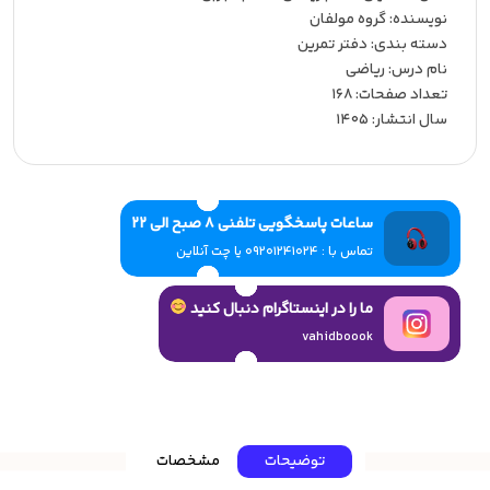
نویسنده:‌ گروه مولفان
دسته بندی: دفتر تمرین
نام درس: ریاضی
تعداد صفحات:‌ 168
سال انتشار:‌ 1405
ساعات پاسخگویی تلفنی 8 صبح الی 22
تماس با : 09201241024 یا چت آنلاین
ما را در اینستاگرام دنبال کنید
vahidboook
توضیحات
مشخصات