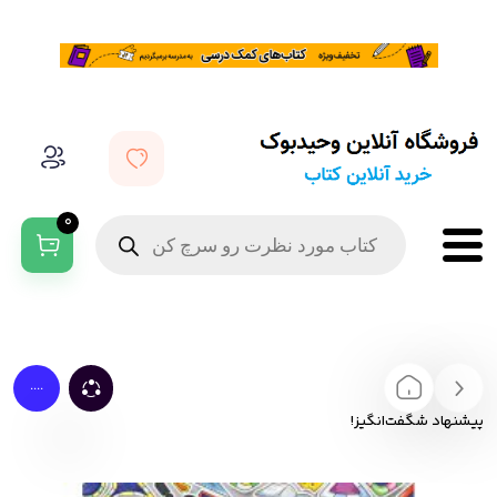
0
....
پیشنهاد شگفت‌انگیز!