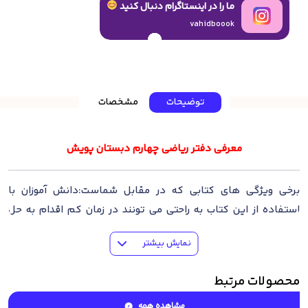
ما را در اینستاگرام دنبال کنید
vahidboook
توضیحات
مشخصات
معرفی دفتر ریاضی چهارم دبستان پویش
برخی ویژگی های کتابی که در مقابل شماست:دانش آموزان با
استفاده از این کتاب به راحتی می تونند در زمان کم اقدام به حل
تمرین های کتاب کنندو دیگر نیازی به دفتر نویسی ندارند. در مدت
نمایش بیشتر
زمان به دست آمده می تونن تمرینات اضافه حل کنند.تمرینات اضافه
هفته به هفته و آزمون های مستمر ماهانهفضاهای خالی برای درج
محصولات مرتبط
نکات آموزشی و مهم درسی که می تونه برای پاسخ دادن به سوالات
کمک زیادی کنه و دانش آموزان نباید از این فضا ها به راحتی عبور
مشاهده همه