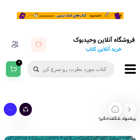
0
....
پیشنهاد شگفت‌انگیز!