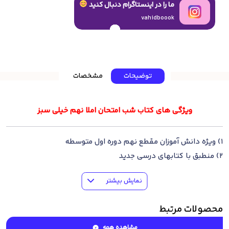
ما را در اینستاگرام دنبال کنید
vahidboook
توضیحات
مشخصات
ویژگی های کتاب شب امتحان املا نهم خیلی سبز
1) ویژه دانش آموزان مقطع نهم دوره اول متوسطه
2) منطبق با کتابهای درسی جدید
3) متناسب با سطح آزمون های سراسری مدارس
نمایش بیشتر
4) ارائه درسنامه مختصر و مفید شب امتحانی
5) شامل آزمون های میان نوبت و پایان نوبت مدارس
محصولات مرتبط
6) شامل پاسخ نامه تشریحی برای کلیه سوالات
مشاهده همه