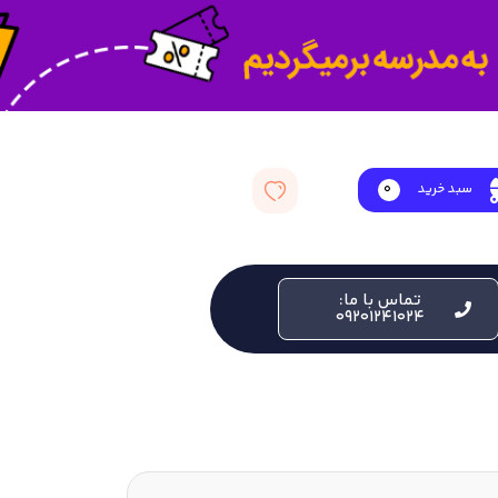
سبد خرید
0
تماس با ما:
09201241024