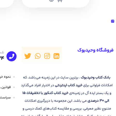
آموزنده‌ای در این درسنامه‌ها ارائه شده است. 
مناسب آمادگی برای 
شما به عنوان یک دانش آموز دوره‌ی متوسطه
آموز متوسطه‌ی دوم هستید، مهم نیست که 
می‌دهند.
سطح علمی شما نیز در تهیه‌ی این کتاب‌ها ا
مناسبی برای مرور مطالب درسی در ایام ام
فروشگاه وحیدبوک
شما
بتوانند مطالب را یاد بگیرند و وجود سوالا
24
تمرین بپردازند تا در درس مورد نظر، مسلط ش
نحوه خری
بانک
کتاب وحیدبوک
، برترین سایت در این زمینه می‌باشد، که
امکانات فراوانی برای
خرید کتاب
اینترنتی
در اختیار افراد می‌گذارد
قوانین و
و یک بستر ایده آل در زمینه‌ی
خرید کتاب کنکور با تخفیفات 15
سیاست 
الی 30 درصدی
می باشد. این مجموعه با دربرگیری امکانات
متنوع نظیر معرفی، بررسی و مقایسه کتاب‌های کمک درسی و