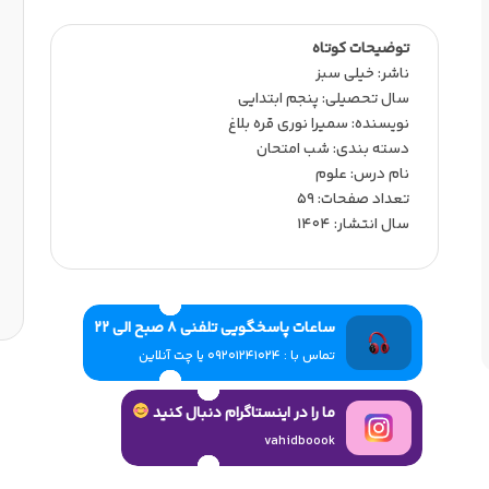
توضیحات کوتاه
ناشر:‌ خیلی سبز
سال تحصیلی:‌ پنجم ابتدایی
نویسنده:‌ سمیرا نوری قره بلاغ
دسته بندی: شب امتحان
نام درس: علوم
تعداد صفحات:‌ 59
سال انتشار:‌ 1404
ساعات پاسخگویی تلفنی 8 صبح الی 22
تماس با : 09201241024 یا چت آنلاین
ما را در اینستاگرام دنبال کنید
vahidboook