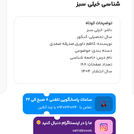
شناسی خیلی سبز
توضیحات کوتاه
ناشر:‌ خیلی سبز
سال تحصیلی:‌ کنکور
نویسنده:‌ کاظم داوری,صدیقه صمدی
دسته بندی: موضوعی
نام درس: جامعه شناسی
تعداد صفحات:‌ 168
سال انتشار:‌ 1404
ساعات پاسخگویی تلفنی 8 صبح الی 22
تماس با : 09201241024 یا چت آنلاین
ما را در اینستاگرام دنبال کنید
vahidboook