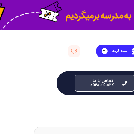
سبد خرید
0
تماس با ما:
09201241024