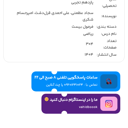
یازدهم تجربی
تحصیلی:‌
سجاد عظمتی، علی احمدی قزل‌دشت، امیرحسام
نویسنده:‌
شکری
دسته بندی:
فرمول بیست
نام درس:
ریاضی
تعداد
304
صفحات:‌
سال انتشار:‌
1404
ساعات پاسخگویی تلفنی 8 صبح الی 22
تماس با : 09201241024 یا چت آنلاین
ما را در اینستاگرام دنبال کنید
vahidboook