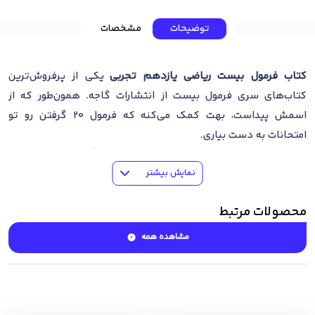
توضیحات
مشخصات
کتاب فرمول بیست ریاضی یازدهم تجربی
یکی از پرفروش‌ترین
کتاب‌های سری فرمول بیست از انتشارات گاجه. همون‌طور که از
اسمش پیداست، بهت کمک می‌کنه که فرمول 20 گرفتن رو تو
امتحانات به دست بیاری.
این کتاب، نوشته‌ی علی‌اکبر طالبی، برای دانش‌آموزای رشته تجربی
نمایش بیشتر
طراحی شده و تو دو جلد با 224 صفحه و 120 صفحه کتابچه ضمیمه
رایگان جمع‌آوری شده. این کتاب در سال 1404 چاپ شده و با قطع
محصولات مرتبط
رحلی و چاپ رنگی طراحی شده که خوندنش رو خیلی جذاب‌تر و راحت‌تر
می‌کنه.
مشاهده همه
ویژگی‌های اصلی کتاب فرمول
بیست ریاضی یازدهم تجربی
تو این کتاب، 90 صفحه درسنامه وجود داره که همه چیزایی که برای