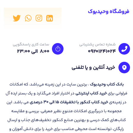
و هم کامل توضیح داده. مناسب شب امتحانه و می‌تونی با حل
فروشگاه وحیدبوک
سوال‌ها و بررسی ایرادات، سطحت رو بالاتر ببری.
برای آشنایی بیشتر با سبک پرسش‌های امتحان نهایی، 6 دوره نمونه
سوال شبیه‌ساز تو کتاب قرار گرفته تا قبل از امتحان خودت رو محک
بزنی و با آمادگی کامل سر جلسه امتحان حاضر بشی.
شماره تماس پشتیبانی
ساعت کاری پاسخگویی
ویدئوی آموزشی ریاضی یازدهم
09201241024
8:00 الی 23:۰۰
تجربی فرمول بیست گاج
خرید آنلاین و یا تلفنی
یکی دیگه از نکات مثبت این کتاب اینه که با اسکن کردن کد
QR
هر
سرفصل، می‌تونی به 12 ساعت فیلم آموزشی دسترسی داشته باشی
بانک
کتاب وحیدبوک
، برترین سایت در این زمینه می‌باشد، که امکانات
که مخصوص شب امتحان طراحی شده و به تسلطت روی مطالب خیلی
فراوانی برای
خرید کتاب
اینترنتی
در اختیار افراد می‌گذارد و یک بستر ایده آل
کمک می‌کنه.
در زمینه‌ی
خرید کتاب کنکور با تخفیفات 15 الی 30 درصدی
می باشد. این
چرا باید کتاب فرمول بیست
مجموعه با دربرگیری امکانات متنوع نظیر معرفی، بررسی و مقایسه
ریاضی یازدهم تجربی رو بخریم؟
کتاب‌های کمک درسی و بهترین منابع کنکور، تخفیف‌های جذاب و ارسال
رایگان، توانسته است محیطی مناسب برای خرید را برای دانش آموزان و
با توجه به آخرین تغییرات کنکور سراسری، امتحانات تشریحی