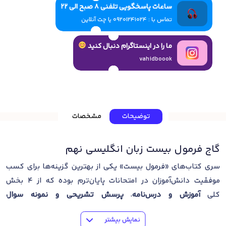
ساعات پاسخگویی تلفنی 8 صبح الی 22
تماس با : 09201241024 یا چت آنلاین
ما را در اینستاگرام دنبال کنید
vahidboook
توضیحات
مشخصات
گاج فرمول بیست زبان انگلیسی نهم
سری کتاب‌های «فرمول بیست» یکی از بهترین گزینه‌ها برای کسب
موفقیت دانش‌‌آموزان در امتحانات پایان‌ترم بوده که از 4 بخش
کلی
آموزش و درس‌نامه
،
پرسش تشریحی و نمونه سوال
امتحانی
،
پاسخ‌نامه
و
فیلم آموزشی
تشکیل شده است. کتابی که
نمایش بیشتر
پیش‌ رو دارید اثر انتشارات بین‌المللی گاج بوده و هدف آن ارائه