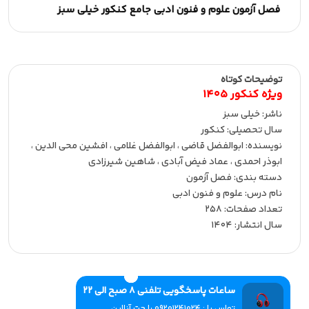
فصل آزمون علوم و فنون ادبی جامع کنکور خیلی سبز
توضیحات کوتاه
ویژه کنکور 1405
ناشر:‌ خیلی سبز
سال تحصیلی:‌ کنکور
نویسنده:‌ ابوالفضل قاضی ، ابوالفضل غلامی ، افشین محی الدین ،
ابوذر احمدی ، عماد فیض آبادی ، شاهین شیرزادی
دسته بندی: فصل آزمون
نام درس: علوم و فنون ادبی
تعداد صفحات:‌ 258
سال انتشار:‌ 1404
ساعات پاسخگویی تلفنی 8 صبح الی 22
تماس با : 09201241024 یا چت آنلاین