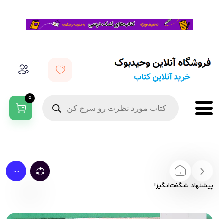
0
....
پیشنهاد شگفت‌انگیز!