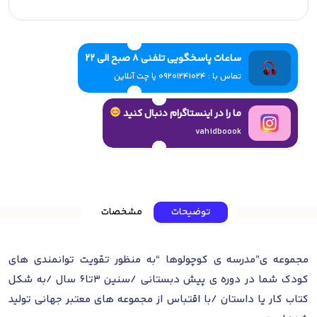
ساعات پاسخگویی تلفنی 8 صبح الی 22
تماس با : 09201241024 یا چت آنلاین
ما را در اینستاگرام دنبال کنید
vahidboook
توضیحات
مشخصات
مجموعه ی”مدرسه ی کوچولوها “به منظور تقویت توانمندی های
کودک شما در دوره ی پیش دبستانی /سنین 3تا6 سال /به شکل
کتاب کار یا داستان /با اقتباس از مجموعه های معتبر جهانی تولید