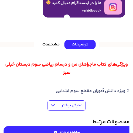
ما را در اینستاگرام دنبال کنید
vahidboook
توضیحات
مشخصات
ویژگی‌های کتاب ماجراهای من و درسام ریاضی سوم دبستان خیلی
سبز
1) ویژه دانش آموزان مقطع سوم ابتدایی
2) منطبق با کتابهای درسی جدید آموزش و پرورش
نمایش بیشتر
3) متناسب با سطح آزمون های سراسری مدارس
4) شامل درسنامه درس به درس کامل و جامع
محصولات مرتبط
5) چاپ تمام رنگی و استفاده از تصاویر جذاب
6) ارائه آزمون های تالیفی هم سنگ با آزمون مدارس
مشاهده همه