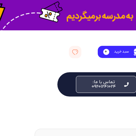
سبد خرید
0
تماس با ما:
09201241024