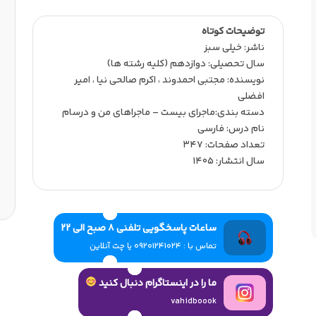
توضیحات کوتاه
ناشر:‌ خیلی سبز
سال تحصیلی:‌ دوازدهم (کلیه رشته ها)
نویسنده:‌ مجتبی احمدوند ، اکرم صالحی نیا ، امیر
افضلی
دسته بندی:ماجرای بیست – ماجراهای من و درسام
نام درس: فارسی
تعداد صفحات:‌ 347
سال انتشار:‌ 1405
ساعات پاسخگویی تلفنی 8 صبح الی 22
تماس با : 09201241024 یا چت آنلاین
ما را در اینستاگرام دنبال کنید
vahidboook