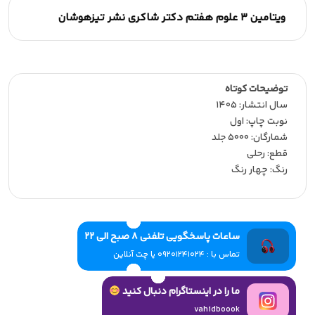
ویتامین 3 علوم هفتم دکتر شاکری نشر تیزهوشان
توضیحات کوتاه
سال انتشار: 1405
نوبت چاپ: اول
شمارگان: 5000 جلد
قطع: رحلی
رنگ: چهار رنگ
ساعات پاسخگویی تلفنی 8 صبح الی 22
تماس با : 09201241024 یا چت آنلاین
ما را در اینستاگرام دنبال کنید
vahidboook