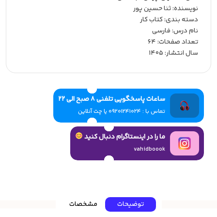
نویسنده:‌ ثنا حسین پور
دسته بندی: کتاب کار
نام درس: فارسی
تعداد صفحات:‌ 64
سال انتشار:‌ 1405
ساعات پاسخگویی تلفنی 8 صبح الی 22
تماس با : 09201241024 یا چت آنلاین
ما را در اینستاگرام دنبال کنید
vahidboook
توضیحات
مشخصات