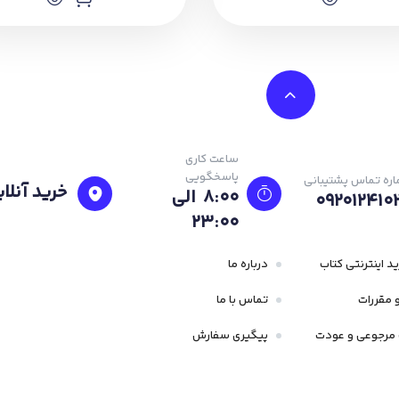
ساعت کاری
پاسخگویی
ره تماس پشتیبانی
خرید آنلای
8:00 الی
092012410
23:۰۰
د اینترنتی کتاب
درباره ما
 مقررات
تماس با ما
مرجوعی و عودت
پیگیری سفارش