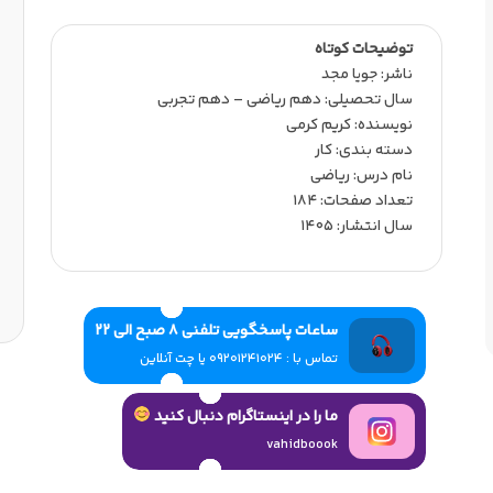
توضیحات کوتاه
ناشر:‌ جویا مجد
سال تحصیلی:‌ دهم ریاضی – دهم تجربی
نویسنده:‌ کریم کرمی
دسته بندی: کار
نام درس: ریاضی
تعداد صفحات:‌ 184
سال انتشار:‌ 1405
ساعات پاسخگویی تلفنی 8 صبح الی 22
تماس با : 09201241024 یا چت آنلاین
ما را در اینستاگرام دنبال کنید
vahidboook