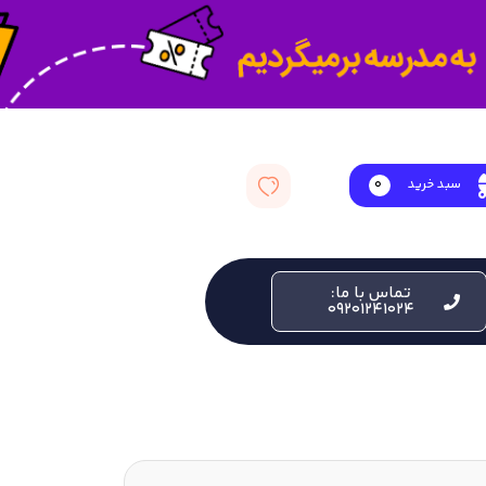
سبد خرید
0
تماس با ما:
09201241024