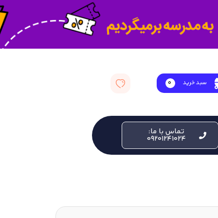
سبد خرید
0
تماس با ما:
09201241024