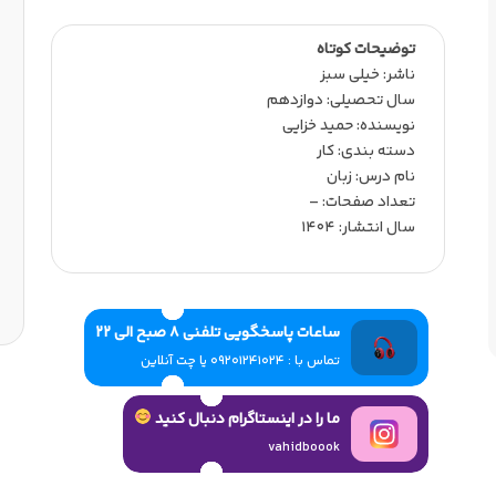
توضیحات کوتاه
ناشر:‌ خیلی سبز
سال تحصیلی:‌ دوازدهم
نویسنده:‌ حمید خزایی
دسته بندی: کار
نام درس: زبان
تعداد صفحات:‌ –
سال انتشار:‌ 1404
ساعات پاسخگویی تلفنی 8 صبح الی 22
تماس با : 09201241024 یا چت آنلاین
ما را در اینستاگرام دنبال کنید
vahidboook