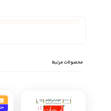
محصولات مرتبط
ناموج
%10