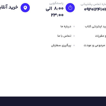
پاسخگویی
ره تماس پشتیبانی
خرید آنلای
8:00 الی
092012410
23:۰۰
د اینترنتی کتاب
درباره ما
 مقررات
تماس با ما
مرجوعی و عودت
پیگیری سفارش