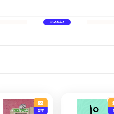
مشخصات
ود
%22