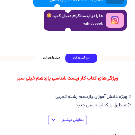
تماس با : 09201241024 یا چت آنلاین
ما را در اینستاگرام دنبال کنید
vahidboook
توضیحات
مشخصات
ویژگی‌های کتاب کار زیست شناسی یازدهم خیلی سبز
1) ویژه دانش آموزان یازدهم رشته تجربی
2) منطبق با کتاب درسی جدید
3) شامل درسنامه خلاصه به صورت نموار درختی
نمایش بیشتر
4) ارائه مجموعه تمرین های متنوع از خط به خط کتاب درسی
5) فاقد پاسخنامه برای کار در کلاس یا منزل