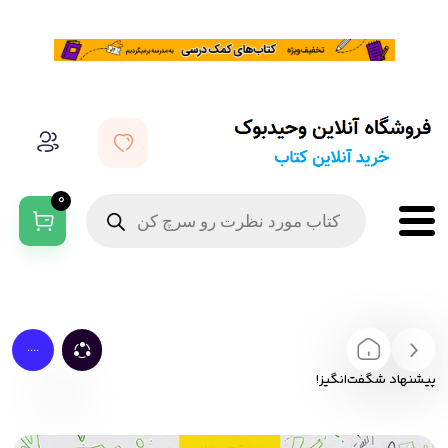
0
....
پیشنهاد شگفت‌انگیز!