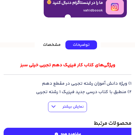
ما را در اینستاگرام دنبال کنید
vahidboook
توضیحات
مشخصات
ویژگی‌های کتاب کار فیزیک دهم تجربی خیلی سبز
1) ویژه دانش آموزان رشته تجربی در مقطع دهم
2) منطبق با کتاب درسی جدید فیزیک 1 رشته تجربی
3) متناسب با سطح جدید سوالات آزمون سراسری مدارس و کتاب
نمایش بیشتر
درسی
4) درسنامه خلاصه درس به درس مطابق با کتاب درسی
محصولات مرتبط
5) تمرین های متنوع از متن کتاب درسی
6) شامل تمرین های حل کردنی، انتخابی و تستی
مشاهده همه