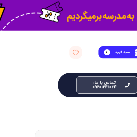
سبد خرید
0
تماس با ما:
09201241024