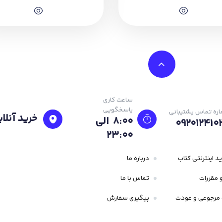
ساعت کاری
پاسخگویی
ره تماس پشتیبانی
خرید آنلای
8:00 الی
092012410
23:۰۰
د اینترنتی کتاب
درباره ما
 مقررات
تماس با ما
مرجوعی و عودت
پیگیری سفارش