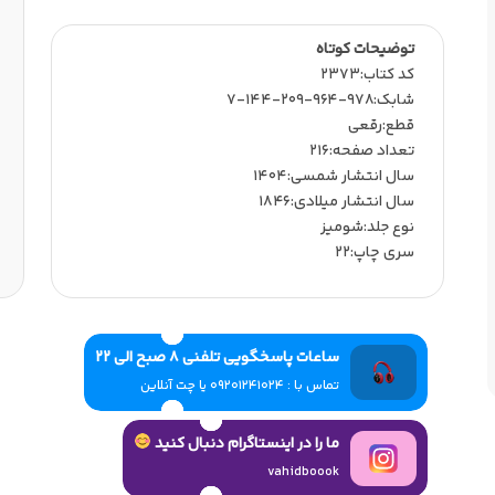
توضیحات کوتاه
کد کتاب:2373
شابک:978-964-209-144-7
قطع:رقعی
تعداد صفحه:216
سال انتشار شمسی:1404
سال انتشار میلادی:1846
نوع جلد:شومیز
سری چاپ:22
ساعات پاسخگویی تلفنی 8 صبح الی 22
تماس با : 09201241024 یا چت آنلاین
ما را در اینستاگرام دنبال کنید
vahidboook