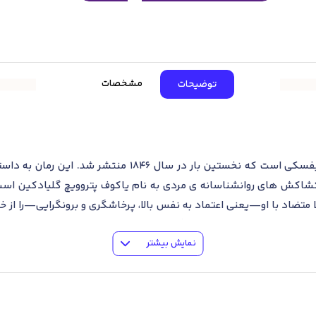
مشخصات
توضیحات
کتاب همزاد، رمانی نوشته ی فئودور داستایفسکی است که نخ
شاکش های روانشناسانه ی مردی به نام یاکوف پتروویچ گلیادکین است
متضاد با او—یعنی اعتماد به نفس بالا، پرخاشگری و برونگرایی—را ا
؛ مفهومی که به یکی از ویژگی های روانشناسانه ی اصلی در رمان ها
نمایش بیشتر
ون را به شکلی به یاد ماندنی و شاعرانه به تصویر می کشد.