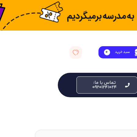
سبد خرید
0
تماس با ما:
09201241024