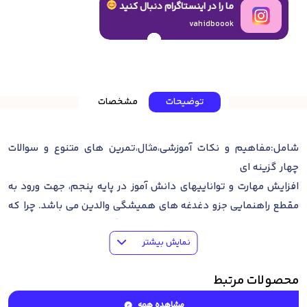
ما را در اینستاگرام دنبال کنید
vahidboook
توضیحات
مشخصات
شامل:مفاهیم و نکات آموزشی،مثال،تمرین های متنوع و سوالات
چهار گزینه ای
افزایش مهارت و توانایی­های دانش ­آموز در پایه پنجم، جهت ورود به
مقطع راهنمایی جزو دغدغه ­های همیشگی والدین می باشد. چرا که
مطالب و فعالیت­های کتاب­یارها با یک منطق آموزشی تنظیم شده و هر
نمایش بیشتر
بخش شامل خلاصه درس به زبان ساده و قابل درک، مثال­های حل
شده، انواع تمرین­ها در حیطه­های مختلف یادگیری، نکاتی بالاتر از
محصولات مرتبط
سطح کتاب درسی با عنوان (بیشتر بیاموزیم) و تمرین­ها و تست­های
مرتبط با آن­ها و در پایان هر بخش نیز یک آزمون خودسنجی می­باشد.
مشاهده همه