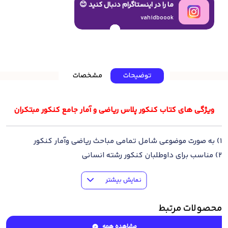
ما را در اینستاگرام دنبال کنید 😊
vahidboook
توضیحات
مشخصات
ویژگی های کتاب کنکور پلاس ریاضی و آمار جامع کنکور مبتکران
1) به صورت موضوعی شامل تمامی مباحث ریاضی وآمار کنکور
2) مناسب برای داوطلبان کنکور رشته انسانی
3) شامل درس‌نامه جامع و کامل به صورت پایه به پایه
نمایش بیشتر
4) ارائه مثال‌های آموزشی برای تفهیم بهتر مطالب
5) بانک تست کامل تالیفی و کنکوری استاندارد
محصولات مرتبط
6) همراه با سوالات کنکور سراسری جدید رشته انسانی
7) پاسخنامه کاملا تشریحی برای سوالات
مشاهده همه