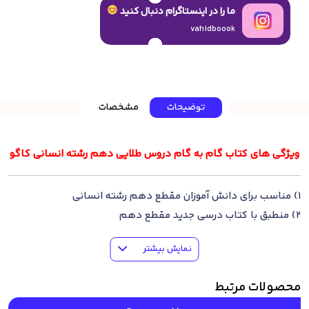
ما را در اینستاگرام دنبال کنید
vahidboook
توضیحات
مشخصات
ویژگی های کتاب گام به گام دروس طلایی دهم رشته انسانی کاگو
1) مناسب برای دانش آموزان مقطع دهم رشته انسانی
2) منطبق با کتاب درسی جدید مقطع دهم
3) ارائه مفاهیم کاربردی هر درس
نمایش بیشتر
4) شامل پاسخ تمرین ها و فعالیت های کتاب رسی
5) شامل دروس منطق، اقتصاد، فارسی، نگارش، انگلیسی، دین و
محصولات مرتبط
زندگی، کارانگلیسی، ریاضی و آمار، آمادگی دفاعی، عربی زبان قرآن،