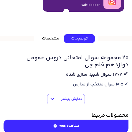
vahidboook
توضیحات
مشخصات
20 مجموعه سوال امتحانی دروس عمومی
دوازدهم قلم چی
✔
1767 سوال شبیه سازی شده
✔ 1015 سوال منتخب از مدارس
✔ 697 سوال طراحی شده
نمایش بیشتر
✔ 4 دوره سوال از کل کتاب
✔ 670 سوال ادبیات
محصولات مرتبط
✔ 284 سوال عربی
✔ 556 سوال دین و زندگی
مشاهده همه