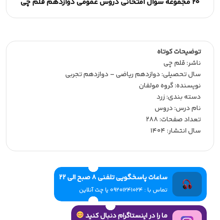
20 مجموعه سوال امتحانی دروس عمومی دوازدهم قلم چی
توضیحات کوتاه
ناشر:‌ قلم چی
سال تحصیلی:‌ دوازدهم ریاضی – دوازدهم تجربی
نویسنده:‌ گروه مولفان
دسته بندی: زرد
نام درس: دروس
تعداد صفحات:‌ 288
سال انتشار:‌ 1404
ساعات پاسخگویی تلفنی 8 صبح الی 22
تماس با : 09201241024 یا چت آنلاین
ما را در اینستاگرام دنبال کنید