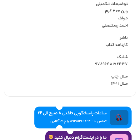
توضیحات تکمیلی
وزن 300 گرم
مولف
احمد رستمعلی
ناشر
کارنامه کتاب
شابک
9789648172447
سال چاپ
سال 1401
ساعات پاسخگویی تلفنی 8 صبح الی 22
تماس با : 09201241024 یا چت آنلاین
ما را در اینستاگرام دنبال کنید