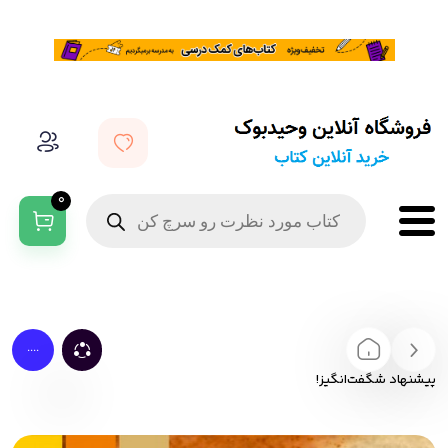
0
....
پیشنهاد شگفت‌انگیز!