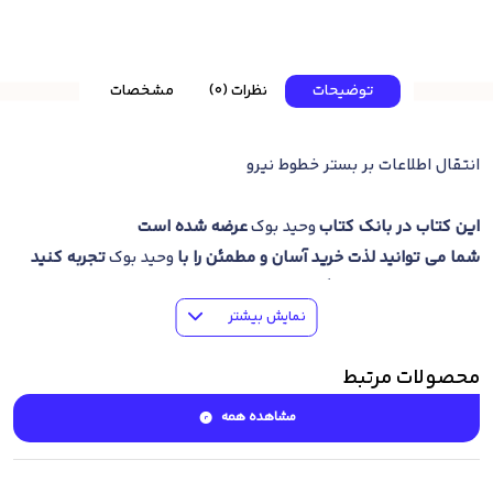
توضیحات
نظرات (0)
مشخصات
انتقال اطلاعات بر بستر خطوط نیرو
این کتاب در بانک کتاب
وحید بوک
عرضه شده است
شما می توانید لذت خرید آسان و مطمئن را با
وحید بوک
تجربه کنید
خرید کتاب
و ارسال رایگان به سراسر کشور در سریعترین زمان ممکن
نمایش بیشتر
درصورتی که موفق به خرید اینترنتی کتاب نشدید می توانید برای
خرید
تلفنی کتاب
با شماره
09201241024
تماس حاصل فرمایید
.
محصولات مرتبط
مشاهده همه