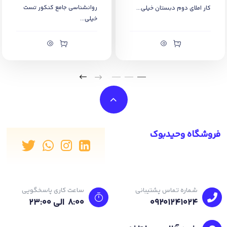
«تیک» میله‌ها باشه. ۴. هر کسی که زودتر از بقیه بالون کوچیک (یا همون
روانشناسی جامع کنکور تست
کار املای دوم دبستان خیلی...
بادکنک) رو سوراخ کنه یا بترکونه، از بازی کنار می‌ره و بازی با بقیه‌ی
خیلی...
بازیکن‌ها ادامه پیدا می‌کنه. دیگه چی‌ باید بدونیم؟ ۱. این بازی رو به تعداد
بادکنک‌هایی که دارید می‌تونید انجام بدید. ۲. برای هیجان‌انگیزتر کردن بازی
می‌تونید بادکنک رو پر از آب کنید و موقع ترکیدنش شَپَلَق! خیس بشید.
۳.بوم‌بال تو مهمونی‌های تولد خیلی خوش می‌گذره. اگر قراره تولد بگیرید
می‌تونید این بازی هیجان‌انگیز رو با هم انجام بدید.
فروشگاه وحیدبوک
شماره تماس پشتیبانی
ساعت کاری پاسخگویی
09201241024
8:00 الی 23:۰۰