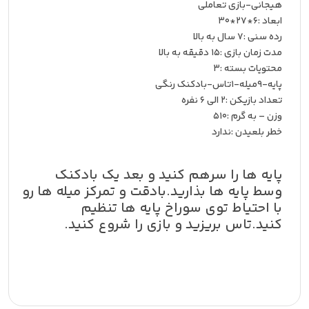
هیجانی-بازی تعاملی
ابعاد :6*27*30
رده سني :7 سال به بالا
مدت زمان بازي :15 دقیقه به بالا
محتويات بسته :3
پایه-9میله-1تاس-بادکنک رنگی
تعداد بازيكن :2 الی 6 نفره
وزن – به گرم :510
خطر بلعيدن :ندارد
پایه ها را سرهم کنید و بعد یک بادکنک
وسط پایه ها بذارید.بادقت و تمرکز میله ها رو
با احتیاط توی سوراخ پایه ها تنظیم
کنید.تاس بریزید و بازی را شروع کنید.