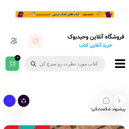
0
....
پیشنهاد شگفت‌انگیز!