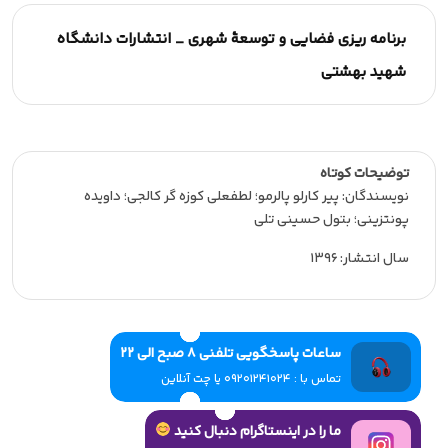
برنامه ریزی فضایی و توسعۀ شهری _ انتشارات دانشگاه
شهید بهشتی
توضیحات کوتاه
نویسندگان: پیر کارلو پالرمو؛ لطفعلی کوزه گر کالجی؛ داویده
پونتزینی؛ بتول حسینی تلی
سال انتشار: 1396
ساعات پاسخگویی تلفنی 8 صبح الی 22
تماس با : 09201241024 یا چت آنلاین
ما را در اینستاگرام دنبال کنید