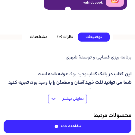
vahidboook
توضیحات
نظرات (0)
مشخصات
برنامه ریزی فضایی و توسعۀ شهری
این کتاب در بانک کتاب
وحید بوک
عرضه شده است
شما می توانید لذت خرید آسان و مطمئن را با
وحید بوک
تجربه کنید
خرید کتاب
و ارسال رایگان به سراسر کشور در سریعترین زمان ممکن
نمایش بیشتر
درصورتی که موفق به خرید اینترنتی کتاب نشدید می توانید برای
خرید
تلفنی کتاب
با شماره
09201241024
تماس حاصل فرمایید
.
محصولات مرتبط
مشاهده همه