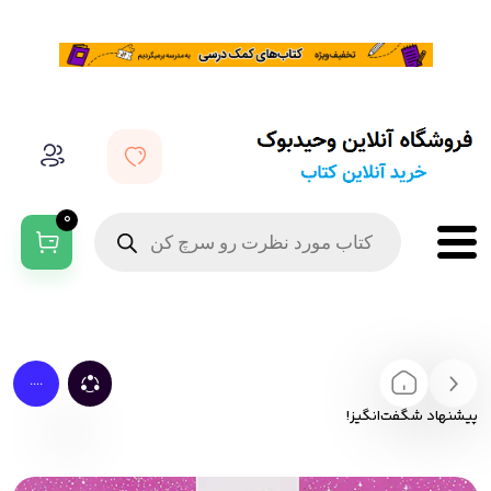
0
....
پیشنهاد شگفت‌انگیز!