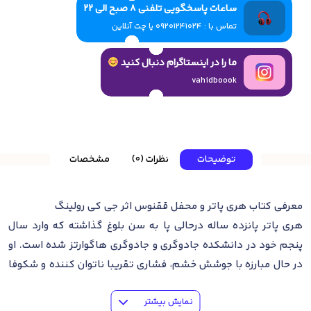
ساعات پاسخگویی تلفنی 8 صبح الی 22
تماس با : 09201241024 یا چت آنلاین
ما را در اینستاگرام دنبال کنید
vahidboook
توضیحات
نظرات (0)
مشخصات
معرفی کتاب هری پاتر و محفل ققنوس اثر جی کی رولینگ
هری پاتر پانزده ساله درحالی پا به سن بلوغ گذاشته که وارد سال
پنجم خود در دانشکده جادوگری و جادوگری هاگوارتز شده است. او
در حال مبارزه با جوشش خشم، فشاری تقریبا ناتوان کننده و شکوفا
شدن حس قدرتمندی از شورش است. این یکی دیگر از تابستان های
نمایش بیشتر
دلخراش و کسل کننده در دورسلی است، این بار با حداقل تماس با